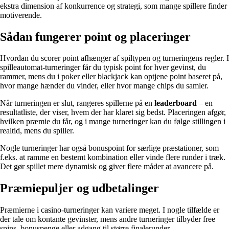
ekstra dimension af konkurrence og strategi, som mange spillere finder
motiverende.
Sådan fungerer point og placeringer
Hvordan du scorer point afhænger af spiltypen og turneringens regler. I
spilleautomat-turneringer får du typisk point for hver gevinst, du
rammer, mens du i poker eller blackjack kan optjene point baseret på,
hvor mange hænder du vinder, eller hvor mange chips du samler.
Når turneringen er slut, rangeres spillerne på en
leaderboard
– en
resultatliste, der viser, hvem der har klaret sig bedst. Placeringen afgør,
hvilken præmie du får, og i mange turneringer kan du følge stillingen i
realtid, mens du spiller.
Nogle turneringer har også bonuspoint for særlige præstationer, som
f.eks. at ramme en bestemt kombination eller vinde flere runder i træk.
Det gør spillet mere dynamisk og giver flere måder at avancere på.
Præmiepuljer og udbetalinger
Præmierne i casino-turneringer kan variere meget. I nogle tilfælde er
der tale om kontante gevinster, mens andre turneringer tilbyder free
spins, bonuspenge eller adgang til større finalerunder.