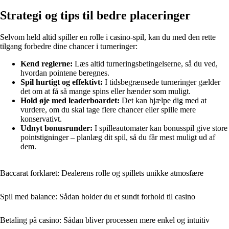
Strategi og tips til bedre placeringer
Selvom held altid spiller en rolle i casino-spil, kan du med den rette
tilgang forbedre dine chancer i turneringer:
Kend reglerne:
Læs altid turneringsbetingelserne, så du ved,
hvordan pointene beregnes.
Spil hurtigt og effektivt:
I tidsbegrænsede turneringer gælder
det om at få så mange spins eller hænder som muligt.
Hold øje med leaderboardet:
Det kan hjælpe dig med at
vurdere, om du skal tage flere chancer eller spille mere
konservativt.
Udnyt bonusrunder:
I spilleautomater kan bonusspil give store
pointstigninger – planlæg dit spil, så du får mest muligt ud af
dem.
Baccarat forklaret: Dealerens rolle og spillets unikke atmosfære
Spil med balance: Sådan holder du et sundt forhold til casino
Betaling på casino: Sådan bliver processen mere enkel og intuitiv