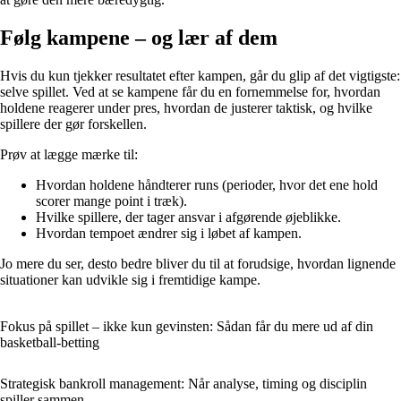
Følg kampene – og lær af dem
Hvis du kun tjekker resultatet efter kampen, går du glip af det vigtigste:
selve spillet. Ved at se kampene får du en fornemmelse for, hvordan
holdene reagerer under pres, hvordan de justerer taktisk, og hvilke
spillere der gør forskellen.
Prøv at lægge mærke til:
Hvordan holdene håndterer runs (perioder, hvor det ene hold
scorer mange point i træk).
Hvilke spillere, der tager ansvar i afgørende øjeblikke.
Hvordan tempoet ændrer sig i løbet af kampen.
Jo mere du ser, desto bedre bliver du til at forudsige, hvordan lignende
situationer kan udvikle sig i fremtidige kampe.
Fokus på spillet – ikke kun gevinsten: Sådan får du mere ud af din
basketball-betting
Strategisk bankroll management: Når analyse, timing og disciplin
spiller sammen