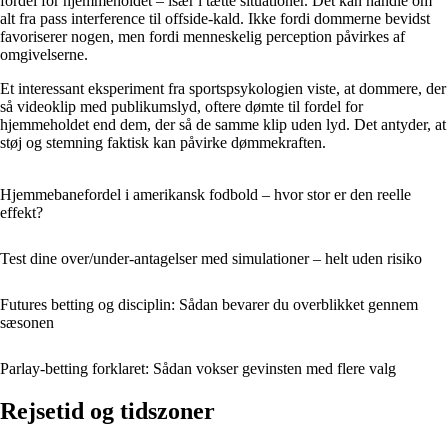
fordel for hjemmeholdet – især i tætte situationer. Det kan handle om
alt fra pass interference til offside-kald. Ikke fordi dommerne bevidst
favoriserer nogen, men fordi menneskelig perception påvirkes af
omgivelserne.
Et interessant eksperiment fra sportspsykologien viste, at dommere, der
så videoklip med publikumslyd, oftere dømte til fordel for
hjemmeholdet end dem, der så de samme klip uden lyd. Det antyder, at
støj og stemning faktisk kan påvirke dømmekraften.
Hjemmebanefordel i amerikansk fodbold – hvor stor er den reelle
effekt?
Test dine over/under-antagelser med simulationer – helt uden risiko
Futures betting og disciplin: Sådan bevarer du overblikket gennem
sæsonen
Parlay-betting forklaret: Sådan vokser gevinsten med flere valg
Rejsetid og tidszoner