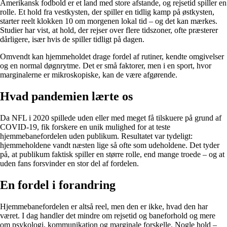
Amerikansk fodbold er et land med store afstande, og rejsetid spiller en
rolle. Et hold fra vestkysten, der spiller en tidlig kamp på østkysten,
starter reelt klokken 10 om morgenen lokal tid – og det kan mærkes.
Studier har vist, at hold, der rejser over flere tidszoner, ofte præsterer
dårligere, især hvis de spiller tidligt på dagen.
Omvendt kan hjemmeholdet drage fordel af rutiner, kendte omgivelser
og en normal døgnrytme. Det er små faktorer, men i en sport, hvor
marginalerne er mikroskopiske, kan de være afgørende.
Hvad pandemien lærte os
Da NFL i 2020 spillede uden eller med meget få tilskuere på grund af
COVID-19, fik forskere en unik mulighed for at teste
hjemmebanefordelen uden publikum. Resultatet var tydeligt:
hjemmeholdene vandt næsten lige så ofte som udeholdene. Det tyder
på, at publikum faktisk spiller en større rolle, end mange troede – og at
uden fans forsvinder en stor del af fordelen.
En fordel i forandring
Hjemmebanefordelen er altså reel, men den er ikke, hvad den har
været. I dag handler det mindre om rejsetid og baneforhold og mere
om psykologi, kommunikation og marginale forskelle. Nogle hold –