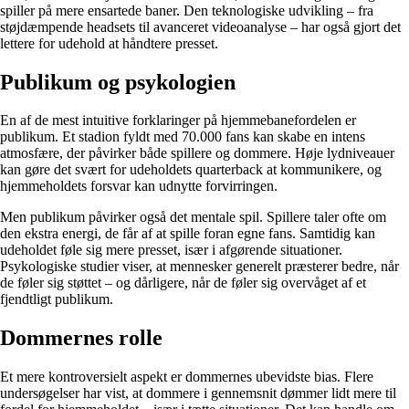
spiller på mere ensartede baner. Den teknologiske udvikling – fra
støjdæmpende headsets til avanceret videoanalyse – har også gjort det
lettere for udehold at håndtere presset.
Publikum og psykologien
En af de mest intuitive forklaringer på hjemmebanefordelen er
publikum. Et stadion fyldt med 70.000 fans kan skabe en intens
atmosfære, der påvirker både spillere og dommere. Høje lydniveauer
kan gøre det svært for udeholdets quarterback at kommunikere, og
hjemmeholdets forsvar kan udnytte forvirringen.
Men publikum påvirker også det mentale spil. Spillere taler ofte om
den ekstra energi, de får af at spille foran egne fans. Samtidig kan
udeholdet føle sig mere presset, især i afgørende situationer.
Psykologiske studier viser, at mennesker generelt præsterer bedre, når
de føler sig støttet – og dårligere, når de føler sig overvåget af et
fjendtligt publikum.
Dommernes rolle
Et mere kontroversielt aspekt er dommernes ubevidste bias. Flere
undersøgelser har vist, at dommere i gennemsnit dømmer lidt mere til