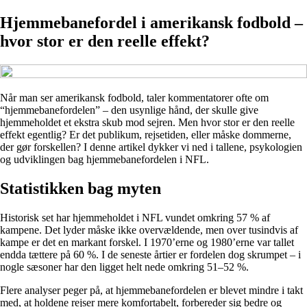
Hjemmebanefordel i amerikansk fodbold –
hvor stor er den reelle effekt?
Når man ser amerikansk fodbold, taler kommentatorer ofte om
“hjemmebanefordelen” – den usynlige hånd, der skulle give
hjemmeholdet et ekstra skub mod sejren. Men hvor stor er den reelle
effekt egentlig? Er det publikum, rejsetiden, eller måske dommerne,
der gør forskellen? I denne artikel dykker vi ned i tallene, psykologien
og udviklingen bag hjemmebanefordelen i NFL.
Statistikken bag myten
Historisk set har hjemmeholdet i NFL vundet omkring 57 % af
kampene. Det lyder måske ikke overvældende, men over tusindvis af
kampe er det en markant forskel. I 1970’erne og 1980’erne var tallet
endda tættere på 60 %. I de seneste årtier er fordelen dog skrumpet – i
nogle sæsoner har den ligget helt nede omkring 51–52 %.
Flere analyser peger på, at hjemmebanefordelen er blevet mindre i takt
med, at holdene rejser mere komfortabelt, forbereder sig bedre og