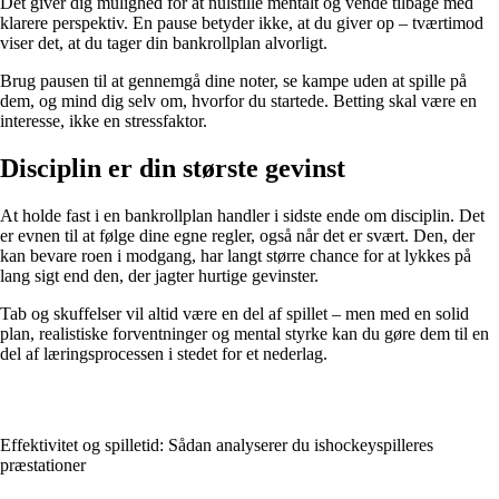
Det giver dig mulighed for at nulstille mentalt og vende tilbage med
klarere perspektiv. En pause betyder ikke, at du giver op – tværtimod
viser det, at du tager din bankrollplan alvorligt.
Brug pausen til at gennemgå dine noter, se kampe uden at spille på
dem, og mind dig selv om, hvorfor du startede. Betting skal være en
interesse, ikke en stressfaktor.
Disciplin er din største gevinst
At holde fast i en bankrollplan handler i sidste ende om disciplin. Det
er evnen til at følge dine egne regler, også når det er svært. Den, der
kan bevare roen i modgang, har langt større chance for at lykkes på
lang sigt end den, der jagter hurtige gevinster.
Tab og skuffelser vil altid være en del af spillet – men med en solid
plan, realistiske forventninger og mental styrke kan du gøre dem til en
del af læringsprocessen i stedet for et nederlag.
Effektivitet og spilletid: Sådan analyserer du ishockeyspilleres
præstationer