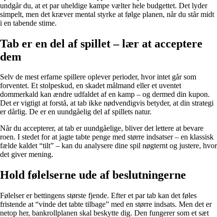
undgår du, at et par uheldige kampe vælter hele budgettet. Det lyder
simpelt, men det kræver mental styrke at følge planen, når du står midt
i en tabende stime.
Tab er en del af spillet – lær at acceptere
dem
Selv de mest erfarne spillere oplever perioder, hvor intet går som
forventet. Et stolpeskud, en skadet målmand eller et uventet
dommerkald kan ændre udfaldet af en kamp – og dermed din kupon.
Det er vigtigt at forstå, at tab ikke nødvendigvis betyder, at din strategi
er dårlig. De er en uundgåelig del af spillets natur.
Når du accepterer, at tab er uundgåelige, bliver det lettere at bevare
roen. I stedet for at jagte tabte penge med større indsatser – en klassisk
fælde kaldet “tilt” – kan du analysere dine spil nøgternt og justere, hvor
det giver mening.
Hold følelserne ude af beslutningerne
Følelser er bettingens største fjende. Efter et par tab kan det føles
fristende at “vinde det tabte tilbage” med en større indsats. Men det er
netop her, bankrollplanen skal beskytte dig. Den fungerer som et sæt