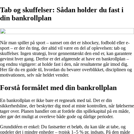
Tab og skuffelser: Sådan holder du fast i
din bankrollplan
Når man spiller på sport – uanset om det er ishockey, fodbold eller e-
sport – er der én ting, der altid vil være en del af oplevelsen: tab og
skuffelser. Ingen strategi, hvor gennemtænkt den end er, kan garantere
gevinst hver gang. Derfor er det afgørende at have en bankrollplan –
og endnu vigtigere: at holde fast i den, når resultaterne går imod dig.
Her får du en guide til, hvordan du bevarer overblikket, disciplinen og
motivationen, selv når heldet vender.
Forstå formålet med din bankrollplan
En bankrollplan er ikke bare et regneark med tal. Det er din
sikkerhedsline, der beskytter dig mod at miste kontrollen, når følelserne
tager over. Planen handler om at fordele din spillekapital på en måde,
der gør det muligt at overleve både gode og dårlige perioder.
Grundidéen er enkel: Du fastsætter et beløb, du kan tåle at tabe, og
opdeler det i mindre enheder – typisk 1–5 % pr. indsats. På den måde