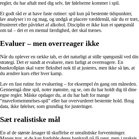
regler, du har aftalt med dig selv, før følelserne kommer i spil.
Et godt råd er at have faste rutiner: spil kun på bestemte tidspunkter,
lav analyser i ro og mag, og undgå at placere væddemål, når du er træt,
frustreret eller påvirket af alkohol. Disciplin er ikke kun et spørgsmål
om tal – det er en mental færdighed, der skal trænes.
Evaluer – men overreager ikke
Når du oplever en række tab, er det naturligt at stille spørgsmål ved din
strategi. Det er sundt at evaluere, men farligt at overreagere. En
bankrollplan skal være fleksibel nok til at justeres, men ikke så løs, at
du ændrer kurs efter hver kamp.
Lav en fast rutine for evaluering – for eksempel én gang om måneden.
Gennemgå dine spil, noter mønstre, og se, om du har holdt dig til dine
egne regler. Måske opdager du, at du har haft for mange
“mavefornemmelses-spil” eller har overvurderet bestemte hold. Brug
data, ikke følelser, som grundlag for justeringer.
Sæt realistiske mål
En af de største årsager til skuffelse er urealistiske forventninger.
Mange tror, at de kan fordoble deres bankroll på få uger, men i praksis