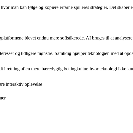
hvor man kan følge og kopiere erfarne spilleres strategier. Det skaber e
gplatformene blevet endnu mere sofistikerede. AI bruges til at analys
interesser og tidligere mønstre. Samtidig hjælper teknologien med at opda
t i retning af en mere bæredygtig bettingkultur, hvor teknologi ikke kun
re interaktiv oplevelse
oner