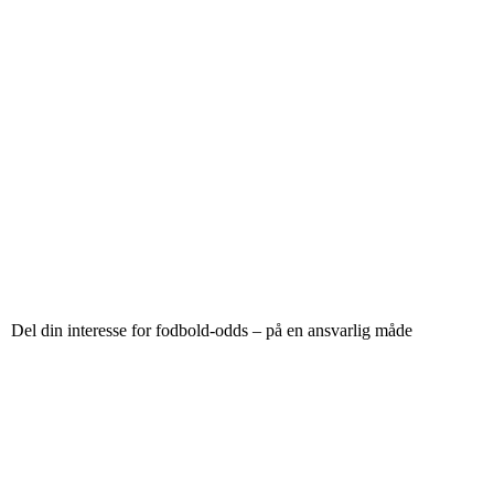
Del din interesse for fodbold-odds – på en ansvarlig måde