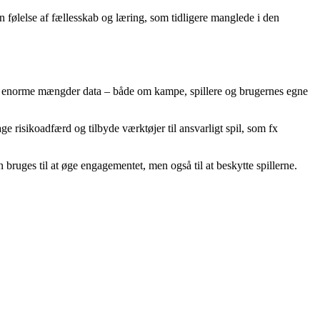
n følelse af fællesskab og læring, som tidligere manglede i den
ere enorme mængder data – både om kampe, spillere og brugernes egne
ge risikoadfærd og tilbyde værktøjer til ansvarligt spil, som fx
 bruges til at øge engagementet, men også til at beskytte spillerne.