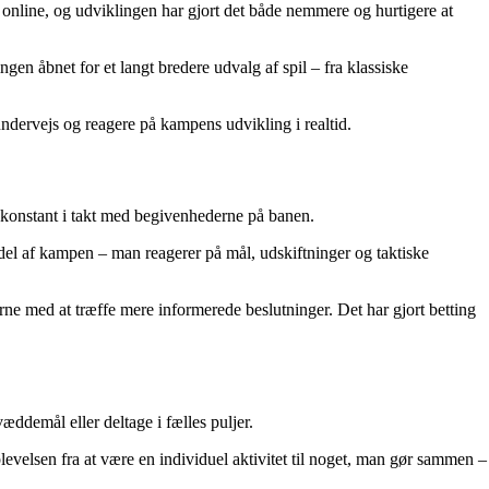
e online, og udviklingen har gjort det både nemmere og hurtigere at
gen åbnet for et langt bredere udvalg af spil – fra klassiske
ndervejs og reagere på kampens udvikling i realtid.
g konstant i takt med begivenhederne på banen.
 del af kampen – man reagerer på mål, udskiftninger og taktiske
erne med at træffe mere informerede beslutninger. Det har gjort betting
æddemål eller deltage i fælles puljer.
plevelsen fra at være en individuel aktivitet til noget, man gør sammen –