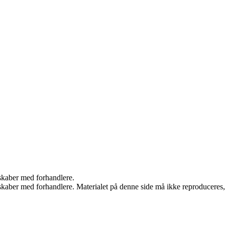
rskaber med forhandlere.
erskaber med forhandlere. Materialet på denne side må ikke reproduceres,