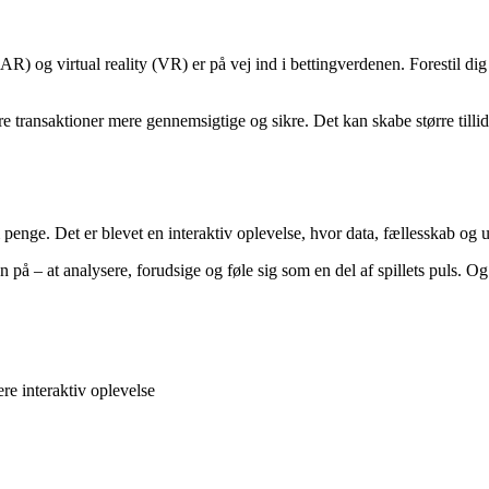
R) og virtual reality (VR) er på vej ind i bettingverdenen. Forestil di
ransaktioner mere gennemsigtige og sikre. Det kan skabe større tillid 
m penge. Det er blevet en interaktiv oplevelse, hvor data, fællesskab o
 på – at analysere, forudsige og føle sig som en del af spillets puls. Og
re interaktiv oplevelse