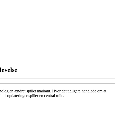
levelse
nologien ændret spillet markant. Hvor det tidligere handlede om at
idsopdateringer spiller en central rolle.