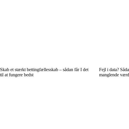
Skab et stærkt bettingfællesskab – sådan får I det
Fejl i data? Såd
til at fungere bedst
manglende værdie